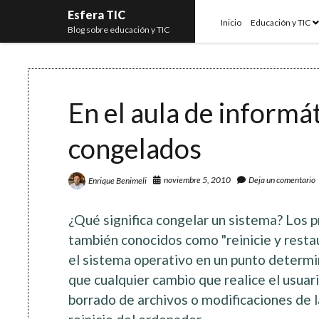
Esfera TIC
o
Inicio
Educación y TIC
Blog sobre educación y TIC
m
En el aula de informá
congelados
noviembre 5, 2010
Deja un comentario
Enrique Benimeli
¿Qué significa congelar un sistema? Los 
también conocidos como "reinicie y resta
el sistema operativo en un punto determ
que cualquier cambio que realice el usuari
borrado de archivos o modificaciones de l