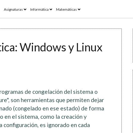
pen
open
open
open
Asignaturas
Informática
Matemáticas
enu
menu
menu
menu
tica: Windows y Linux
programas de congelación del sistema o
ure", son herramientas que permiten dejar
inado (congelado en ese estado) de forma
o en el sistema, como la creación y
a configuración, es ignorado en cada