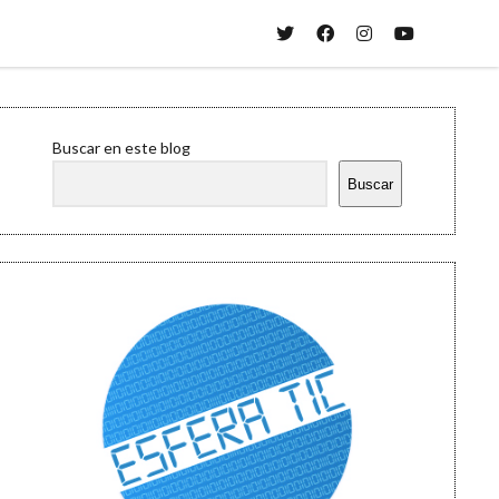
twitter
facebook
instagram
youtube
Sidebar
Buscar en este blog
Buscar