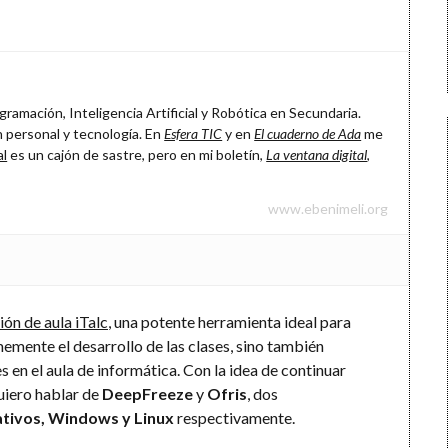
ramación, Inteligencia Artificial y Robótica en Secundaria.
 personal y tecnología. En
Esfera TIC
y en
El cuaderno de Ada
me
al
es un cajón de sastre, pero en mi boletín,
La ventana digital
,
www.ebenimeli.org
ón de aula iTalc
, una potente herramienta ideal para
rmemente el desarrollo de las clases, sino también
en el aula de informática. Con la idea de continuar
quiero hablar de
DeepFreeze
y
Ofris
, dos
ativos, Windows y Linux
respectivamente.