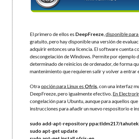
El primero de ellos es
DeepFreeze
,
disponible par
gratuito, pero hay disponible una versión de evaluaci
adquirir entonces una licencia. El software cuenta c
descongelación de Windows. Permite por ejemplo d
determinado de reinicios de ordenador, de forma que
mantenimiento que requieren salir y volver a entrar e
Otra
opción para Linux es
Ofris
, con una interfaz 
DeepFreeze, pero igualmente efectivo.
En Electrori
congelación para Ubuntu, aunque para aquellos que c
instrucciones para añadir un nuevo respositorio e in
sudo add-apt-repository ppa:tldm217/tahutek
sudo apt-get update
sudo apt-get install ofris-en