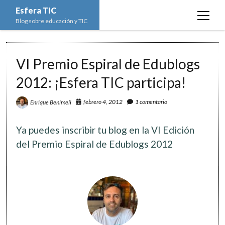
Esfera TIC
open
Blog sobre educación y TIC
menu
Inicio
VI Premio Espiral de Edublogs
Educación y TIC
open
menu
2012: ¡Esfera TIC participa!
Asignaturas
Actualidad
open
menu
Escuela de padres
febrero 4, 2012
1 comentario
Enrique Benimeli
Informática
Ciencias Naturales
open
menu
Espacios
Ed. Plástica y Visual
Matemáticas
Imagen digital
open
Ya puedes inscribir tu blog en la VI Edición
menu
Formación
Geografía e Historia
Ofimática
Estadística
open
del Premio Espiral de Edublogs 2012
twitter
facebook
instagram
youtube
menu
Innovación
Historia del Arte
Programación
Geometría
Bases de datos
Lectura
Lengua
Redes de ordenadores
Hoja de cálculo
Música
Redes sociales
Sistemas Operativos