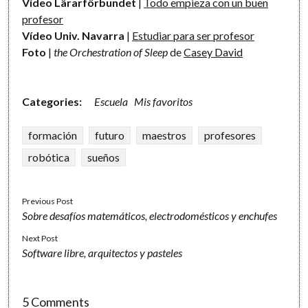
Vídeo Lärarförbundet
|
Todo empieza con un buen
profesor
Vídeo Univ. Navarra
|
Estudiar para ser profesor
Foto
|
the Orchestration of Sleep
de
Casey David
Categories:
Escuela
Mis favoritos
formación
futuro
maestros
profesores
robótica
sueños
Previous Post
Sobre desafíos matemáticos, electrodomésticos y enchufes
Next Post
Software libre, arquitectos y pasteles
5 Comments