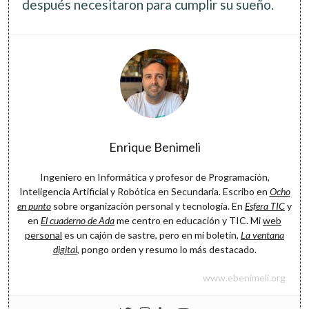
después necesitaron para cumplir su sueño.
Software
Enrique Benimeli
Ingeniero en Informática y profesor de Programación,
Inteligencia Artificial y Robótica en Secundaria. Escribo en
Ocho
en punto
sobre organización personal y tecnología. En
Esfera TIC
y
en
El cuaderno de Ada
me centro en educación y TIC. Mi
web
personal
es un cajón de sastre, pero en mi boletín,
La ventana
digital
, pongo orden y resumo lo más destacado.
www.ebenimeli.org