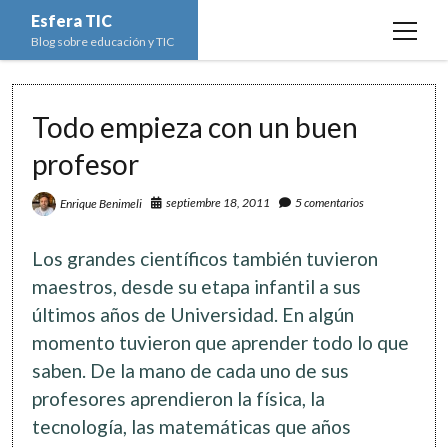
Esfera TIC
open
Blog sobre educación y TIC
menu
Inicio
Todo empieza con un buen
Educación y TIC
open
menu
profesor
Asignaturas
Actualidad
open
menu
Escuela de padres
septiembre 18, 2011
5 comentarios
Enrique Benimeli
Informática
Ciencias Naturales
open
menu
Espacios
Ed. Plástica y Visual
Matemáticas
Imagen digital
open
Los grandes científicos también tuvieron
menu
Formación
Geografía e Historia
Ofimática
Estadística
open
maestros, desde su etapa infantil a sus
twitter
facebook
instagram
youtube
menu
últimos años de Universidad. En algún
Innovación
Historia del Arte
Programación
Geometría
Bases de datos
momento tuvieron que aprender todo lo que
Lectura
Lengua
Redes de ordenadores
Hoja de cálculo
saben. De la mano de cada uno de sus
Música
Redes sociales
profesores aprendieron la física, la
Sistemas Operativos
tecnología, las matemáticas que años