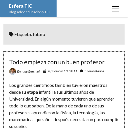
Esfera TIC
open
Blog sobre educación y TIC
menu
Inicio
Etiqueta:
futuro
Educación y TIC
open
menu
Asignaturas
Actualidad
open
menu
Escuela de padres
Informática
Ciencias Naturales
open
Todo empieza con un buen profesor
menu
Espacios
Ed. Plástica y Visual
Matemáticas
Imagen digital
open
septiembre 18, 2011
5 comentarios
Enrique Benimeli
menu
Formación
Geografía e Historia
Ofimática
Estadística
open
twitter
facebook
instagram
youtube
Los grandes científicos también tuvieron maestros,
menu
Innovación
Historia del Arte
Programación
Geometría
Bases de datos
desde su etapa infantil a sus últimos años de
Universidad. En algún momento tuvieron que aprender
Lectura
Lengua
Redes de ordenadores
Hoja de cálculo
todo lo que saben. De la mano de cada uno de sus
Música
Redes sociales
profesores aprendieron la física, la tecnología, las
matemáticas que años después necesitaron para cumplir
Sistemas Operativos
su sueño.