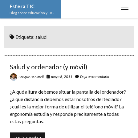
Esfera TIC
open
Blog sobre educación y TIC
menu
Inicio
Etiqueta:
salud
Educación y TIC
open
menu
Asignaturas
Actualidad
open
menu
Escuela de padres
Informática
Ciencias Naturales
open
Salud y ordenador (y móvil)
menu
Espacios
Ed. Plástica y Visual
Matemáticas
Imagen digital
open
mayo 8, 2011
Deja un comentario
Enrique Benimeli
menu
Formación
Geografía e Historia
Ofimática
Estadística
open
twitter
facebook
instagram
youtube
¿A qué altura debemos situar la pantalla del ordenador?
menu
Innovación
Historia del Arte
Programación
Geometría
Bases de datos
¿a qué distancia debemos estar nosotros del teclado?
¿cuál es la mejor forma de utilizar el teléfono móvil? La
Lectura
Lengua
Redes de ordenadores
Hoja de cálculo
ergonomía estudia y responde precisamente a todas
Música
Redes sociales
estas preguntas.
Sistemas Operativos
Salud
Seguir leyendo