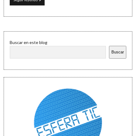
Software
y
ordenador
(y
móvil)
Sidebar
Buscar en este blog
Buscar