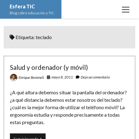
Esfera TIC
open
Blog sobre educación y TIC
menu
Inicio
Etiqueta:
teclado
Educación y TIC
open
menu
Asignaturas
Actualidad
open
menu
Escuela de padres
Informática
Ciencias Naturales
open
Salud y ordenador (y móvil)
menu
Espacios
Ed. Plástica y Visual
Matemáticas
Imagen digital
open
mayo 8, 2011
Deja un comentario
Enrique Benimeli
menu
Formación
Geografía e Historia
Ofimática
Estadística
open
twitter
facebook
instagram
youtube
¿A qué altura debemos situar la pantalla del ordenador?
menu
Innovación
Historia del Arte
Programación
Geometría
Bases de datos
¿a qué distancia debemos estar nosotros del teclado?
¿cuál es la mejor forma de utilizar el teléfono móvil? La
Lectura
Lengua
Redes de ordenadores
Hoja de cálculo
ergonomía estudia y responde precisamente a todas
Música
Redes sociales
estas preguntas.
Sistemas Operativos
Salud
Seguir leyendo