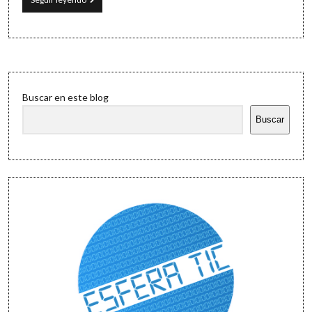
Software
y
ordenador
(y
móvil)
Sidebar
Buscar en este blog
Buscar