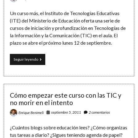
Edutify
Un curso más, el Instituto de Tecnologías Educativas
(ITE) del Ministerio de Educación oferta una serie de
cursos de iniciación y profundización en Tecnologías de
la Información y la Comunicación (TIC) en el aula. El
plazo se abre el próximo lunes 12 de septiembre.
Formación
Seguir leyendo
en
Red:
cursos
del
Instituto
de
Cómo empezar este curso con las TIC y
Tecnologías
no morir en el intento
Educativas
septiembre 5, 2011
2 comentarios
Enrique Benimeli
¿Cuántos blogs sobre educación lees? ¿Cómo organizas
tus tareas a diario? ¿Sigues teniendo agenda de papel?