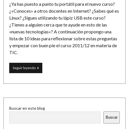
¿Ya has puesto a punto tu portátil para el nuevo curso?
¿»Conoces» a otros docentes en Internet? ¿Sabes qué es
Linux? ¿Sigues utilizando tu lápiz USB este curso?
¿Tienes a alguien cerca que te ayude en esto de las
«nuevas tecnologías»? A continuación propongo una
lista de 10 ideas para reflexionar sobre estas preguntas
y empezar con buen pie el curso 2011/12 en materia de
TIC.
Cómo
Seguir leyendo
empezar
este
curso
con
las
TIC
Sidebar
y
Buscar en este blog
no
morir
Buscar
en
el