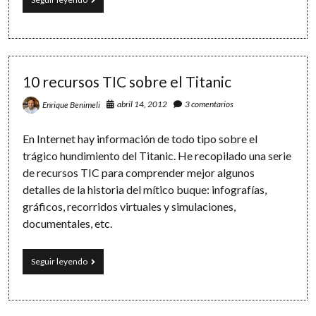
checklist
TIC
para
el
primer
día
10 recursos TIC sobre el Titanic
de
clase
abril 14, 2012
3 comentarios
Enrique Benimeli
En Internet hay información de todo tipo sobre el
trágico hundimiento del Titanic. He recopilado una serie
de recursos TIC para comprender mejor algunos
detalles de la historia del mítico buque: infografías,
gráficos, recorridos virtuales y simulaciones,
documentales, etc.
10
Seguir leyendo
recursos
TIC
sobre
el