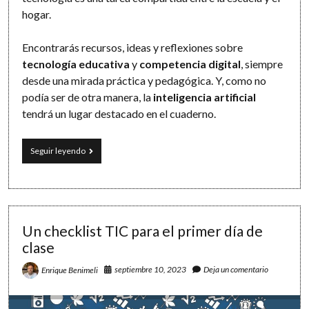
hogar.
Encontrarás recursos, ideas y reflexiones sobre
tecnología educativa
y
competencia digital
, siempre
desde una mirada práctica y pedagógica. Y, como no
podía ser de otra manera, la
inteligencia artificial
tendrá un lugar destacado en el cuaderno.
El
Seguir leyendo
cuaderno
de
Ada
Un checklist TIC para el primer día de
clase
septiembre 10, 2023
Deja un comentario
Enrique Benimeli