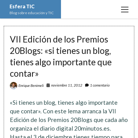
Esfera TIC
open
Blog sobre educación y TIC
menu
Inicio
VII Edición de los Premios
Educación y TIC
open
menu
20Blogs: «si tienes un blog,
Asignaturas
Actualidad
open
menu
tienes algo importante que
Escuela de padres
Informática
Ciencias Naturales
open
menu
contar»
Espacios
Ed. Plástica y Visual
Matemáticas
Imagen digital
open
menu
Formación
Geografía e Historia
Ofimática
noviembre 11, 2012
1 comentario
Enrique Benimeli
Estadística
open
twitter
facebook
instagram
youtube
menu
Innovación
Historia del Arte
Programación
Geometría
Bases de datos
«Si tienes un blog, tienes algo importante
Lectura
Lengua
Redes de ordenadores
Hoja de cálculo
que contar». Con este lema arranca la VII
Música
Edición de los Premios 20Blogs que cada año
Redes sociales
organiza el diario digital 20minutos.es.
Sistemas Operativos
Hasta el 3 de diciembre tienes tiempo para