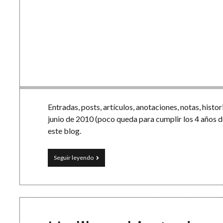
Entradas, posts, artículos, anotaciones, notas, hist
junio de 2010 (poco queda para cumplir los 4 años de
este blog.
250
Seguir leyendo
historias
en
Esfera
TIC