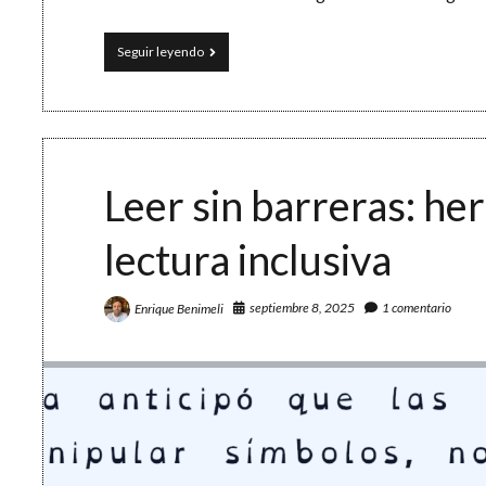
Taller
Seguir leyendo
de
escritura
creativa
digital:
un
cajón
de
Leer sin barreras: he
ideas
y
lectura inclusiva
una
IA
septiembre 8, 2025
1 comentario
Enrique Benimeli