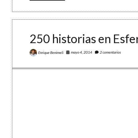
sin
barreras:
herramientas
para
una
lectura
inclusiva
250 historias en Esfe
mayo 4, 2014
2 comentarios
Enrique Benimeli