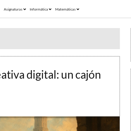
pen
open
open
open
Asignaturas
Informática
Matemáticas
enu
menu
menu
menu
ativa digital: un cajón