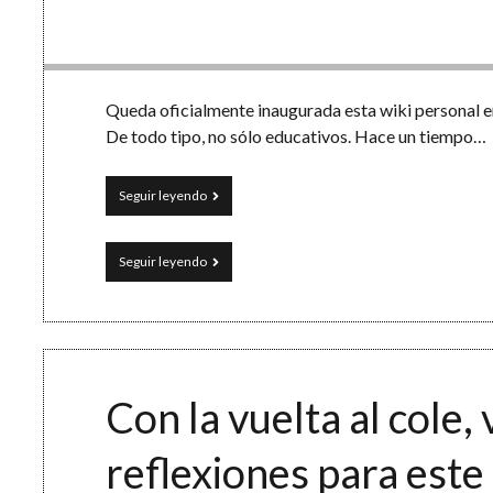
Queda oficialmente inaugurada esta wiki personal en
De todo tipo, no sólo educativos. Hace un tiempo…
Un
Seguir leyendo
libro
abierto
de
Un
Seguir leyendo
recursos:
libro
la
abierto
wiki
de
recursos:
la
wiki
Con la vuelta al cole, 
reflexiones para est