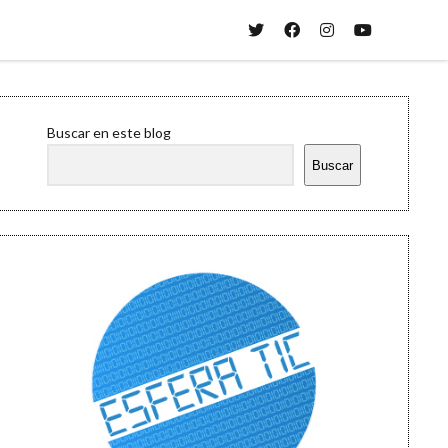
twitter
facebook
instagram
youtube
Sidebar
Buscar en este blog
Buscar