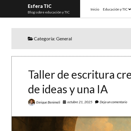
Esfera TIC
o
Inicio
Educación y TIC
Blog sobre educación y TIC
m
Categoría:
General
Taller de escritura cre
de ideas y una IA
octubre 21, 2025
Deja un comentario
Enrique Benimeli