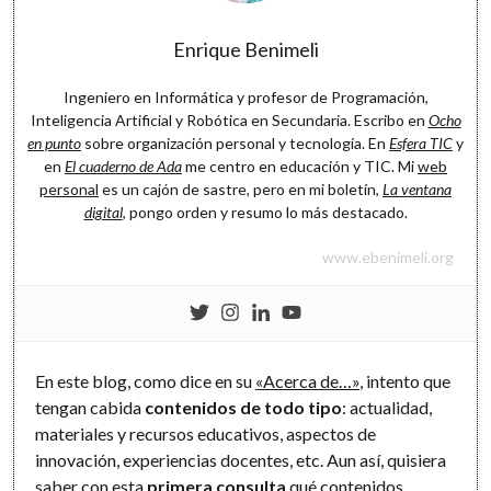
Software
Enrique Benimeli
Ingeniero en Informática y profesor de Programación,
Inteligencia Artificial y Robótica en Secundaria. Escribo en
Ocho
en punto
sobre organización personal y tecnología. En
Esfera TIC
y
en
El cuaderno de Ada
me centro en educación y TIC. Mi
web
personal
es un cajón de sastre, pero en mi boletín,
La ventana
digital
, pongo orden y resumo lo más destacado.
www.ebenimeli.org
En este blog, como dice en su
«Acerca de…»
, intento que
tengan cabida
contenidos de todo tipo
: actualidad,
materiales y recursos educativos, aspectos de
innovación, experiencias docentes, etc. Aun así, quisiera
saber con esta
primera consulta
qué contenidos