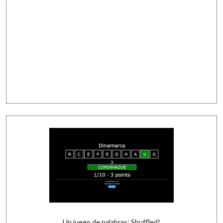
Un juego de palabras: Shuffled!