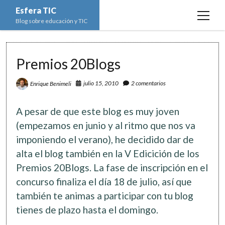
Esfera TIC
open
Blog sobre educación y TIC
menu
Inicio
Premios 20Blogs
Educación y TIC
open
menu
julio 15, 2010
2 comentarios
Enrique Benimeli
Asignaturas
Actualidad
open
menu
Escuela de padres
Informática
Ciencias Naturales
open
A pesar de que este blog es muy joven
menu
Espacios
Ed. Plástica y Visual
Matemáticas
Imagen digital
open
(empezamos en junio y al ritmo que nos va
menu
imponiendo el verano), he decidido dar de
Formación
Geografía e Historia
Ofimática
Estadística
open
twitter
facebook
instagram
youtube
menu
alta el blog también en la V Edicición de los
Innovación
Historia del Arte
Programación
Geometría
Bases de datos
Premios 20Blogs. La fase de inscripción en el
Lectura
Lengua
Redes de ordenadores
Hoja de cálculo
concurso finaliza el día 18 de julio, así que
Música
también te animas a participar con tu blog
Redes sociales
tienes de plazo hasta el domingo.
Sistemas Operativos