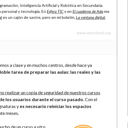
ramación, Inteligencia Artificial y Robótica en Secundaria.
 personal y tecnología. En
Esfera TIC
y en
El cuaderno de Ada
me
al
es un cajón de sastre, pero en mi boletín,
La ventana digital
,
www.ebenimeli.org
os a clase y en muchos centros, desde hace ya
doble tarea de preparar las aulas: las reales y las
o realizar un copia de seguridad de nuestros cursos
de los usuarios durante el curso pasado
. Con el
ignaturas y
es necesario reiniciar los espacios
nte meses.
ucho de un curso a otro,