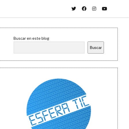
twitter
facebook
instagram
youtube
Sidebar
Buscar en este blog
Buscar