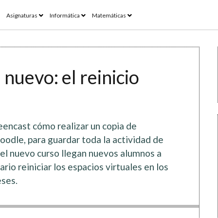
pen
open
open
open
Asignaturas
Informática
Matemáticas
enu
menu
menu
menu
nuevo: el reinicio
eencast cómo realizar un copia de
oodle, para guardar toda la actividad de
 el nuevo curso llegan nuevos alumnos a
rio reiniciar los espacios virtuales en los
ses.