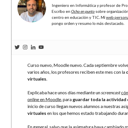
Ingeniero en Informática y profesor de Prog
Escribo en
Ocho en punto
sobre organización
centro en educación y TIC. Mi
web person
pongo orden y resumo lo más destacado.
Curso nuevo, Moodle nuevo. Cada septiembre volvem
varios años, los profesores reciben este mes con la
virtuales
.
Explicaba hace unos días mediante un
screencast
cóm
online en Moodle
, para
guardar toda la actividad 
inicio de curso llegan nuevos alumnos a nuestras as
virtuales
en los que hemos estado trabajando dura
En general, salvo que la asignatura haya cambiado m