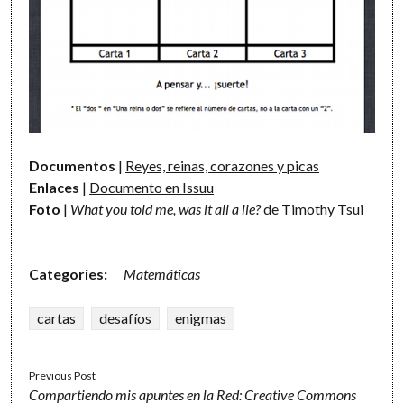
Documentos
|
Reyes, reinas, corazones y picas
Enlaces
|
Documento en Issuu
Foto
|
What you told me, was it all a lie?
de
Timothy Tsui
Categories:
Matemáticas
cartas
desafíos
enigmas
Previous Post
Compartiendo mis apuntes en la Red: Creative Commons