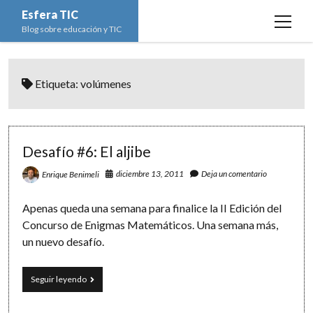
Esfera TIC
open
Blog sobre educación y TIC
menu
Inicio
Etiqueta:
volúmenes
Educación y TIC
open
menu
Asignaturas
Actualidad
open
menu
Escuela de padres
Informática
Ciencias Naturales
open
Desafío #6: El aljibe
menu
Espacios
Ed. Plástica y Visual
Matemáticas
Imagen digital
open
diciembre 13, 2011
Deja un comentario
Enrique Benimeli
menu
Formación
Geografía e Historia
Ofimática
Estadística
open
twitter
facebook
instagram
youtube
Apenas queda una semana para finalice la II Edición del
menu
Innovación
Historia del Arte
Programación
Geometría
Bases de datos
Concurso de Enigmas Matemáticos. Una semana más,
un nuevo desafío.
Lectura
Lengua
Redes de ordenadores
Hoja de cálculo
Música
Redes sociales
Desafío
Seguir leyendo
#6:
Sistemas Operativos
El