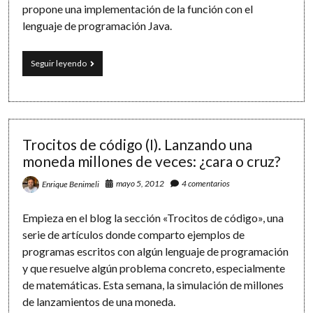
propone una implementación de la función con el
lenguaje de programación Java.
Trocitos
Seguir leyendo
de
código
(II).
Recursividad
y
la
Trocitos de código (I). Lanzando una
función
moneda millones de veces: ¿cara o cruz?
factorial
mayo 5, 2012
4 comentarios
Enrique Benimeli
Empieza en el blog la sección «Trocitos de código», una
serie de artículos donde comparto ejemplos de
programas escritos con algún lenguaje de programación
y que resuelve algún problema concreto, especialmente
de matemáticas. Esta semana, la simulación de millones
de lanzamientos de una moneda.