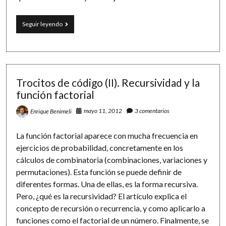
Un
Seguir leyendo
asistente
para
redactar
informes
sobre
el
Trocitos de código (II). Recursividad y la
rendimiento
función factorial
académico
mayo 11, 2012
3 comentarios
Enrique Benimeli
La función factorial aparece con mucha frecuencia en
ejercicios de probabilidad, concretamente en los
cálculos de combinatoria (combinaciones, variaciones y
permutaciones). Esta función se puede definir de
diferentes formas. Una de ellas, es la forma recursiva.
Pero, ¿qué es la recursividad? El artículo explica el
concepto de recursión o recurrencia, y como aplicarlo a
funciones como el factorial de un número. Finalmente, se