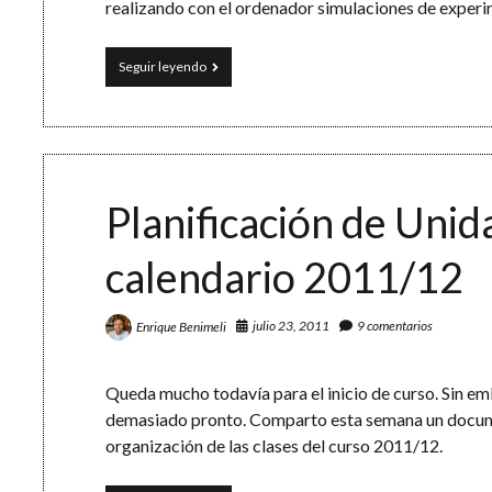
realizando con el ordenador simulaciones de exper
La
Seguir leyendo
Ley
de
los
Grandes
Números
y
los
Planificación de Unid
1000
lanzamientos
calendario 2011/12
de
un
dado
julio 23, 2011
9 comentarios
Enrique Benimeli
Queda mucho todavía para el inicio de curso. Sin em
demasiado pronto. Comparto esta semana un docume
organización de las clases del curso 2011/12.