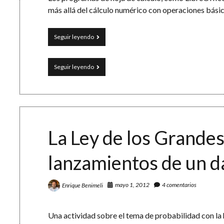
más allá del cálculo numérico con operaciones bási
«Apellido1
Seguir leyendo
Apellido2,
Nombre»:
procesando
«Apellido1
Seguir leyendo
cadenas
Apellido2,
de
Nombre»:
texto
procesando
con
cadenas
la
de
hoja
texto
de
con
La Ley de los Grande
cálculo
la
hoja
lanzamientos de un 
de
cálculo
mayo 1, 2012
4 comentarios
Enrique Benimeli
Una actividad sobre el tema de probabilidad con la 