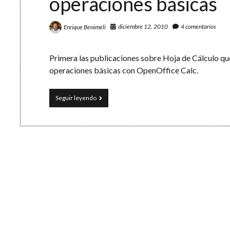
operaciones básicas
diciembre 12, 2010
4 comentarios
Enrique Benimeli
Primera las publicaciones sobre Hoja de Cálculo qu
operaciones básicas con OpenOffice Calc.
Curso
Seguir leyendo
de
Hoja
de
Cálculo
(I).
Entorno
y
operaciones
básicas