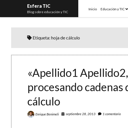
Esfera TIC
o
Inicio
Educación y TIC
Blog sobre educación y TIC
m
Etiqueta:
hoja de cálculo
«Apellido1 Apellido2
procesando cadenas de
cálculo
septiembre 28, 2013
1 comentario
Enrique Benimeli