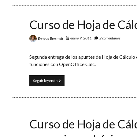
Cálculo
(IV):
Tomando
decisiones
Curso de Hoja de Cálc
enero 9, 2011
2 comentarios
Enrique Benimeli
Segunda entrega de los apuntes de Hoja de Cálculo 
funciones con OpenOffice Calc.
Curso
Seguir leyendo
de
Hoja
de
Cálculo
(II):
Funciones
Curso de Hoja de Cálc