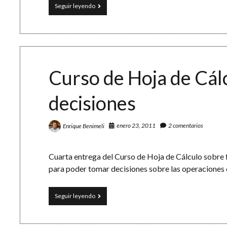
Planificación
Seguir leyendo
de
Unidades
Didácticas:
calendario
2011/12
Curso de Hoja de Cál
decisiones
enero 23, 2011
2 comentarios
Enrique Benimeli
Cuarta entrega del Curso de Hoja de Cálculo sobre 
para poder tomar decisiones sobre las operaciones e
Curso
Seguir leyendo
de
Hoja
de