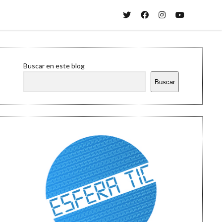
twitter
facebook
instagram
youtube
Sidebar
Buscar en este blog
Buscar