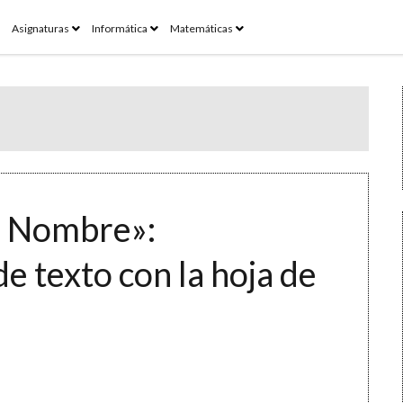
pen
open
open
open
Asignaturas
Informática
Matemáticas
enu
menu
menu
menu
, Nombre»:
 texto con la hoja de