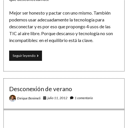
Mejor ser honesto y pactar con uno mismo. También
podemos usar adecuadamente la tecnología para
desconectar y es por eso que propongo 4 usos de las
TIC al aire libre. Porque descanso y tecnología no son
incompatibles: en el equilibrio está la clave.
Las
Seguir leyendo
TIC
para
desconectar:
4
propuestas
de
Desconexión de verano
tecnología
al
julio 11, 2012
1 comentario
Enrique Benimeli
aire
libre