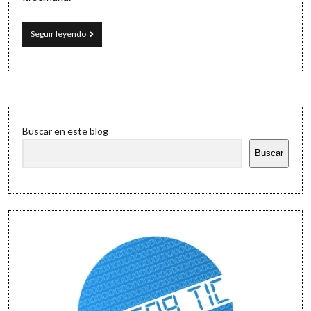
7
Seguir leyendo
formas
de
desconexión
digital
Sidebar
Buscar en este blog
Buscar