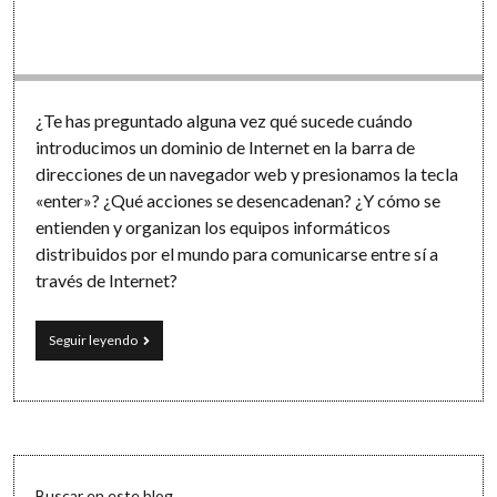
Software
¿Te has preguntado alguna vez qué sucede cuándo
introducimos un dominio de Internet en la barra de
direcciones de un navegador web y presionamos la tecla
«enter»? ¿Qué acciones se desencadenan? ¿Y cómo se
entienden y organizan los equipos informáticos
distribuidos por el mundo para comunicarse entre sí a
través de Internet?
¿Cómo
Seguir leyendo
funciona
Internet
y
cómo
nos
conectamos
Sidebar
a
Buscar en este blog