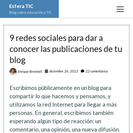
Esfera TIC
open
Blog sobre educación y TIC
menu
Inicio
9 redes sociales para dar a
Educación y TIC
open
menu
conocer las publicaciones de tu
Asignaturas
Actualidad
open
menu
blog
Escuela de padres
Informática
Ciencias Naturales
open
menu
Espacios
Ed. Plástica y Visual
diciembre 26, 2012
22 comentarios
Enrique Benimeli
Matemáticas
Imagen digital
open
menu
Formación
Geografía e Historia
Ofimática
Estadística
open
twitter
facebook
instagram
youtube
Escribimos públicamente en un blog para
menu
Innovación
Historia del Arte
Programación
Geometría
Bases de datos
compartir lo que hacemos y pensamos, y
Lectura
utilizamos la red Internet para llegar a más
Lengua
Redes de ordenadores
Hoja de cálculo
personas. En general, escribimos también
Música
Redes sociales
esperando algún tipo de reacción: un
Sistemas Operativos
comentario, una opinión, una nueva difusión.