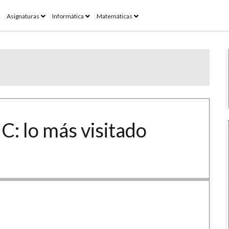
pen
open
open
open
Asignaturas
Informática
Matemáticas
enu
menu
menu
menu
C: lo más visitado