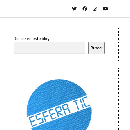
twitter
facebook
instagram
youtube
Sidebar
Buscar en este blog
Buscar