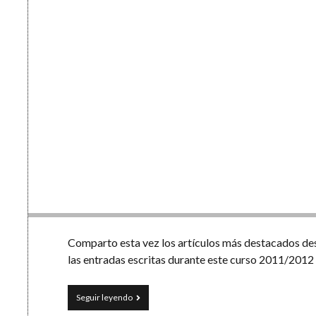
Comparto esta vez los artículos más destacados desd
las entradas escritas durante este curso 2011/2012 
Dos
Seguir leyendo
años