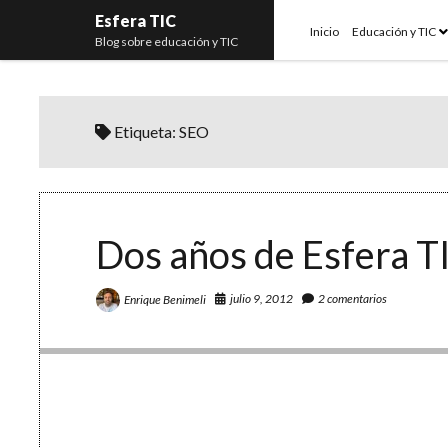
Esfera TIC
o
Inicio
Educación y TIC
Blog sobre educación y TIC
m
Etiqueta:
SEO
Dos años de Esfera TI
julio 9, 2012
2 comentarios
Enrique Benimeli