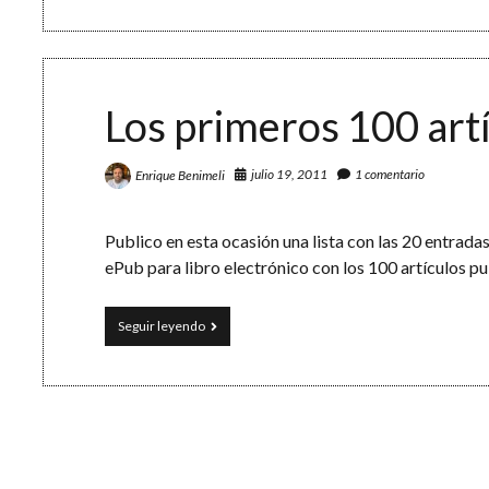
de
Esfera
TIC:
lo
más
visitado
Los primeros 100 art
julio 19, 2011
1 comentario
Enrique Benimeli
Publico en esta ocasión una lista con las 20 entrada
ePub para libro electrónico con los 100 artículos p
Los
Seguir leyendo
primeros
100
artículos