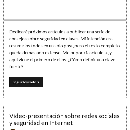
Software
Dedicaré próximos artículos a publicar una serie de
consejos sobre seguridad en claves. Mi intención era
resumirlos todos en un solo post, pero el texto completo
queda demasiado extenso. Mejor por «fascículos», y
aquí viene el primero de ellos. ¿Cómo definir una clave
fuerte?
Consejos
Seguir leyendo
sobre
seguridad
en
las
claves
(I):
Vídeo-presentación sobre redes sociales
«¿Utilizas
y seguridad en Internet
una
contraseña