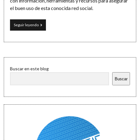
con información, herramientas y recursos para asegurar
el buen uso de esta conocida red social.
Facebook
Seguir leyendo
Safety:
centro
de
seguridad
para
familias
Sidebar
Buscar en este blog
Buscar