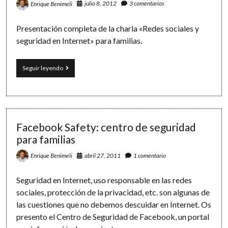
julio 8, 2012
3 comentarios
Enrique Benimeli
fuerte?»
Presentación completa de la charla «Redes sociales y
seguridad en Internet» para familias.
Vídeo-
Seguir leyendo
presentación
sobre
redes
sociales
y
seguridad
Facebook Safety: centro de seguridad
en
para familias
Internet
abril 27, 2011
1 comentario
Enrique Benimeli
Seguridad en Internet, uso responsable en las redes
sociales, protección de la privacidad, etc. son algunas de
las cuestiones que no debemos descuidar en Internet. Os
presento el Centro de Seguridad de Facebook, un portal