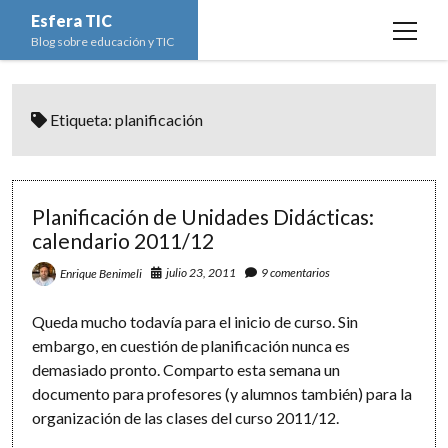
Esfera TIC
open
Blog sobre educación y TIC
menu
Inicio
Etiqueta:
planificación
Educación y TIC
open
menu
Asignaturas
Actualidad
open
menu
Escuela de padres
Informática
Ciencias Naturales
open
Planificación de Unidades Didácticas:
menu
calendario 2011/12
Espacios
Ed. Plástica y Visual
Matemáticas
Imagen digital
open
menu
julio 23, 2011
9 comentarios
Enrique Benimeli
Formación
Geografía e Historia
Ofimática
Estadística
open
twitter
facebook
instagram
youtube
menu
Innovación
Historia del Arte
Programación
Geometría
Bases de datos
Queda mucho todavía para el inicio de curso. Sin
embargo, en cuestión de planificación nunca es
Lectura
Lengua
Redes de ordenadores
Hoja de cálculo
demasiado pronto. Comparto esta semana un
Música
Redes sociales
documento para profesores (y alumnos también) para la
organización de las clases del curso 2011/12.
Sistemas Operativos