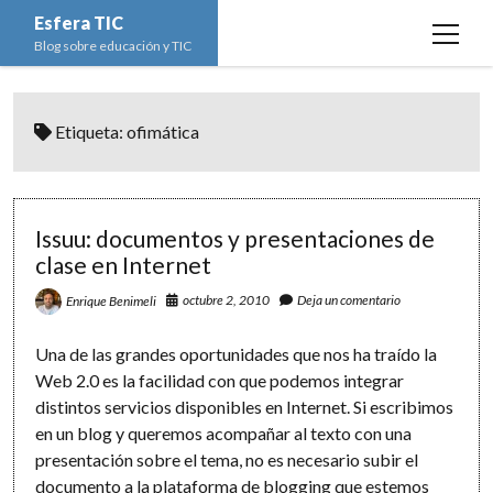
Esfera TIC
open
Blog sobre educación y TIC
menu
Inicio
Etiqueta:
ofimática
Educación y TIC
open
menu
Asignaturas
Actualidad
open
menu
Escuela de padres
Informática
Ciencias Naturales
open
Issuu: documentos y presentaciones de
menu
clase en Internet
Espacios
Ed. Plástica y Visual
Matemáticas
Imagen digital
open
menu
octubre 2, 2010
Deja un comentario
Enrique Benimeli
Formación
Geografía e Historia
Ofimática
Estadística
open
twitter
facebook
instagram
youtube
menu
Innovación
Historia del Arte
Programación
Geometría
Bases de datos
Una de las grandes oportunidades que nos ha traído la
Web 2.0 es la facilidad con que podemos integrar
Lectura
Lengua
Redes de ordenadores
Hoja de cálculo
distintos servicios disponibles en Internet. Si escribimos
Música
Redes sociales
en un blog y queremos acompañar al texto con una
presentación sobre el tema, no es necesario subir el
Sistemas Operativos
documento a la plataforma de blogging que estemos