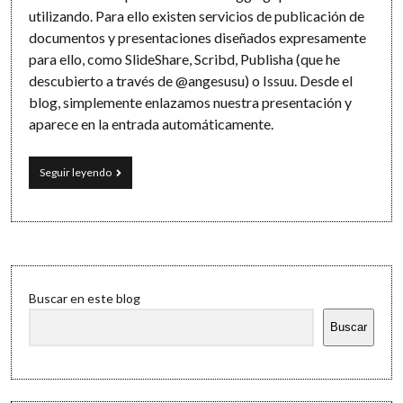
Software
utilizando. Para ello existen servicios de publicación de
documentos y presentaciones diseñados expresamente
para ello, como SlideShare, Scribd, Publisha (que he
descubierto a través de @angesusu) o Issuu. Desde el
blog, simplemente enlazamos nuestra presentación y
aparece en la entrada automáticamente.
Issuu:
Seguir leyendo
documentos
y
presentaciones
de
clase
en
Sidebar
Internet
Buscar en este blog
Buscar