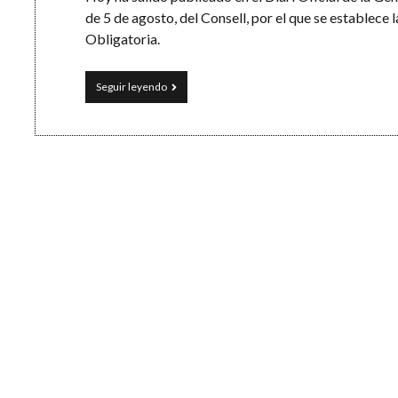
de 5 de agosto, del Consell, por el que se establece
Obligatoria.
Currículo
Seguir leyendo
de
Educación
Secundaria
Obligatoria
(DOGV
Comunidad
Valenciana)