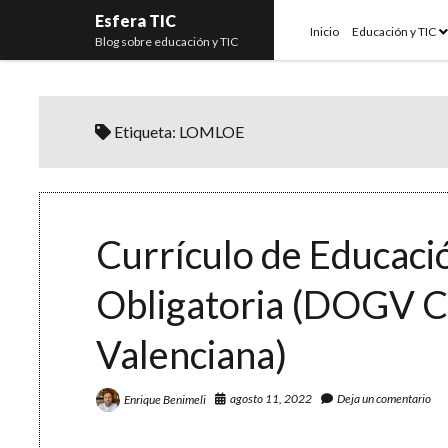
Esfera TIC
o
Inicio
Educación y TIC
Blog sobre educación y TIC
m
Etiqueta:
LOMLOE
Currículo de Educaci
Obligatoria (DOGV 
Valenciana)
agosto 11, 2022
Deja un comentario
Enrique Benimeli