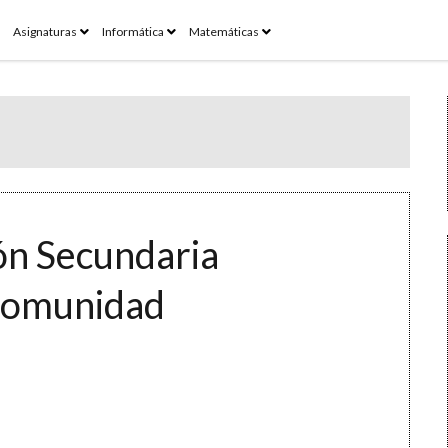
pen
open
open
open
Asignaturas
Informática
Matemáticas
enu
menu
menu
menu
ón Secundaria
Comunidad