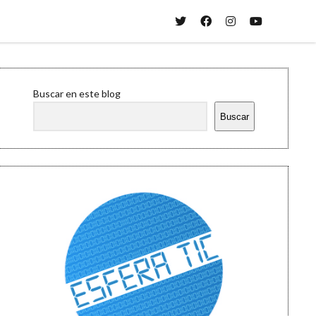
twitter
facebook
instagram
youtube
Sidebar
Buscar en este blog
Buscar