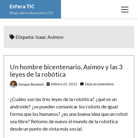
Esfera TIC
open
Blog sobre educación y TIC
menu
Inicio
Etiqueta:
Isaac Asimov
Educación y TIC
open
menu
Asignaturas
Actualidad
open
menu
Escuela de padres
Informática
Ciencias Naturales
open
Un hombre bicentenario, Asimov y las 3
menu
leyes de la robótica
Espacios
Ed. Plástica y Visual
Matemáticas
Imagen digital
open
menu
febrero 22, 2012
Deja un comentario
Enrique Benimeli
Formación
Geografía e Historia
Ofimática
Estadística
open
twitter
facebook
instagram
youtube
menu
Innovación
Historia del Arte
Programación
Geometría
Bases de datos
¿Cuáles son las tres leyes de la robótica? ¿qué es un
androide? ¿se pueden comunicar los robots de igual
Lectura
Lengua
Redes de ordenadores
Hoja de cálculo
forma que los humanos? ¿es una buena idea que un robot
Música
Redes sociales
sea libre? Retomo de nuevo el mundo de la robótica
desde un punto de vista más social.
Sistemas Operativos