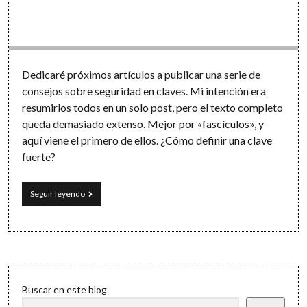
Software
Dedicaré próximos artículos a publicar una serie de
consejos sobre seguridad en claves. Mi intención era
resumirlos todos en un solo post, pero el texto completo
queda demasiado extenso. Mejor por «fascículos», y
aquí viene el primero de ellos. ¿Cómo definir una clave
fuerte?
Consejos
Seguir leyendo
sobre
seguridad
en
las
claves
(I):
Sidebar
«¿Utilizas
Buscar en este blog
una
contraseña