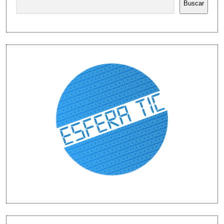
Buscar
fuerte?»