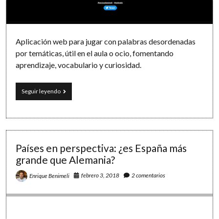
Software
Aplicación web para jugar con palabras desordenadas
por temáticas, útil en el aula o ocio, fomentando
aprendizaje, vocabulario y curiosidad.
Un
Seguir leyendo
juego
de
palabras:
Shuffled!
Países en perspectiva: ¿es España más
grande que Alemania?
febrero 3, 2018
2 comentarios
Enrique Benimeli