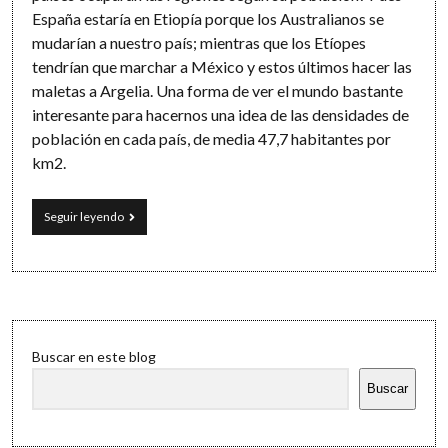
España estaría en Etiopía porque los Australianos se
mudarían a nuestro país; mientras que los Etíopes
tendrían que marchar a México y estos últimos hacer las
maletas a Argelia. Una forma de ver el mundo bastante
interesante para hacernos una idea de las densidades de
población en cada país, de media 47,7 habitantes por
km2.
Poblaciones
Seguir leyendo
grandes
en
países
grandes
Sidebar
Buscar en este blog
Buscar