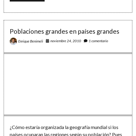
de
población
al
instante
Poblaciones grandes en países grandes
noviembre 24, 2010
1 comentario
Enrique Benimeli
¿Cómo estaría organizada la geografía mundial si los
países ocuparan las regiones según su población? Pues