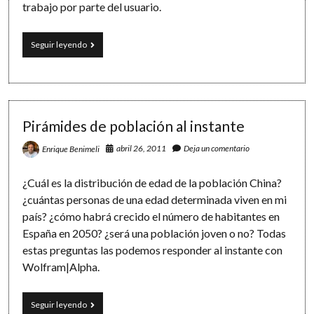
trabajo por parte del usuario.
Países
Seguir leyendo
en
perspectiva:
¿es
España
más
grande
Pirámides de población al instante
que
Alemania?
abril 26, 2011
Deja un comentario
Enrique Benimeli
¿Cuál es la distribución de edad de la población China?
¿cuántas personas de una edad determinada viven en mi
país? ¿cómo habrá crecido el número de habitantes en
España en 2050? ¿será una población joven o no? Todas
estas preguntas las podemos responder al instante con
Wolfram|Alpha.
Pirámides
Seguir leyendo