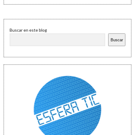
de
Navidad
con
GIMP…
Sidebar
¡en
Buscar en este blog
5
pasos!
Buscar