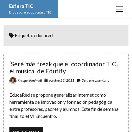
Esfera TIC
open
Blog sobre educación y TIC
menu
Inicio
Etiqueta:
educared
Educación y TIC
open
menu
Asignaturas
Actualidad
open
menu
Escuela de padres
Informática
Ciencias Naturales
open
‘Seré más freak que el coordinador TIC’,
menu
el musical de Edutify
Espacios
Ed. Plástica y Visual
Matemáticas
Imagen digital
open
menu
octubre 23, 2011
Deja un comentario
Enrique Benimeli
Formación
Geografía e Historia
Ofimática
Estadística
open
twitter
facebook
instagram
youtube
menu
Innovación
Historia del Arte
Programación
Geometría
Bases de datos
EducaRed se propone generalizar Internet como
herramienta de innovación y formación pedagógica
Lectura
Lengua
Redes de ordenadores
Hoja de cálculo
entre profesores, padres y alumnos. Este fin de semana
Música
Redes sociales
finalizó el VI Encuentro.
Sistemas Operativos
‘Seré
Seguir leyendo