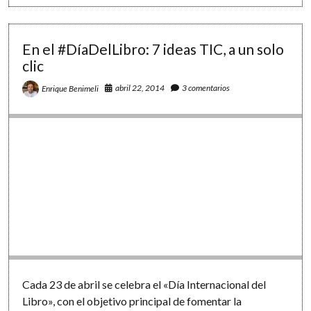
libro»
en
25
imágenes
En el #DíaDelLibro: 7 ideas TIC, a un solo
clic
abril 22, 2014
3 comentarios
Enrique Benimeli
Cada 23 de abril se celebra el «Día Internacional del
Libro», con el objetivo principal de fomentar la