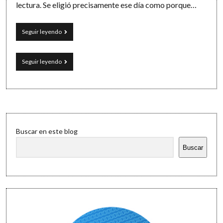
lectura. Se eligió precisamente ese día como porque…
En
Seguir leyendo
el
#DíaDelLibro:
7
En
Seguir leyendo
ideas
el
TIC,
#DíaDelLibro:
a
7
un
ideas
solo
TIC,
clic
a
Sidebar
un
Buscar en este blog
solo
clic
Buscar