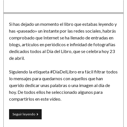
Software
Si has dejado un momento el libro que estabas leyendo y
has «paseado» un instante por las redes sociales, habrás
comprobado que Internet se ha llenado de entradas en
blogs, artículos en periódicos e infinidad de fotografías
dedicados todos al Día del Libro, que se celebra hoy 23
de abril.
Siguiendo la etiqueta #DíaDelLibro era fácil filtrar todos
lo mensajes para quedarnos con aquellos que han
querido dedicar unas palabras o una imagen al día de
hoy. De todos ellos he seleccionado algunos para
compartirlos en este vídeo.
El
Seguir leyendo
«Día
del