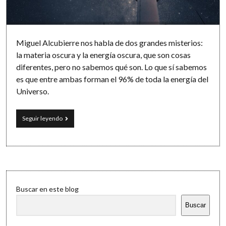
Software
Miguel Alcubierre nos habla de dos grandes misterios:
la materia oscura y la energía oscura, que son cosas
diferentes, pero no sabemos qué son. Lo que sí sabemos
es que entre ambas forman el 96% de toda la energía del
Universo.
Ignoramos
Seguir leyendo
el
96%
del
universo
Sidebar
Buscar en este blog
Buscar