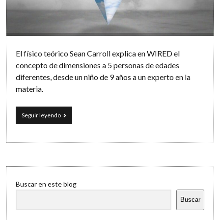
Software
El físico teórico Sean Carroll explica en WIRED el
concepto de dimensiones a 5 personas de edades
diferentes, desde un niño de 9 años a un experto en la
materia.
Cómo
Seguir leyendo
explicar
las
dimensiones
en
5
niveles
Sidebar
de
Buscar en este blog
dificultad
Buscar