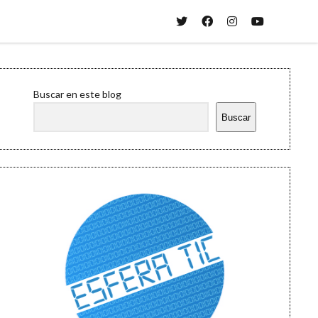
twitter
facebook
instagram
youtube
Sidebar
Buscar en este blog
Buscar