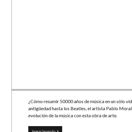
¿Cómo resumir 50000 años de música en un sólo víde
antigüedad hasta los Beatles, el artista Pablo Morale
evolución de la música con esta obra de arte.
50000
Seguir leyendo