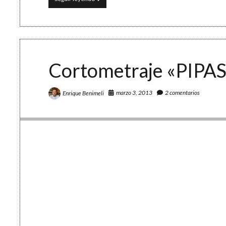
años
de
música
en
7
minutos
Cortometraje «PIPA
marzo 3, 2013
2 comentarios
Enrique Benimeli