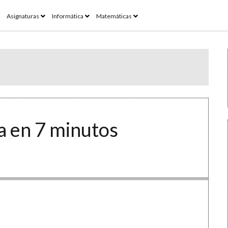
pen
open
open
open
Asignaturas
Informática
Matemáticas
enu
menu
menu
menu
a en 7 minutos