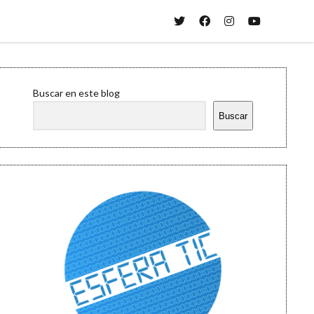
twitter
facebook
instagram
youtube
Sidebar
Buscar en este blog
Buscar