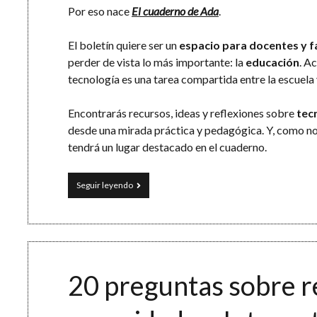
Por eso nace
El cuaderno de Ada
.
El boletín quiere ser un
espacio para docentes y f
perder de vista lo más importante: la
educación
. A
tecnología es una tarea compartida entre la escuela 
Encontrarás recursos, ideas y reflexiones sobre
tec
desde una mirada práctica y pedagógica. Y, como no
tendrá un lugar destacado en el cuaderno.
El
Seguir leyendo
cuaderno
de
Ada
20 preguntas sobre re