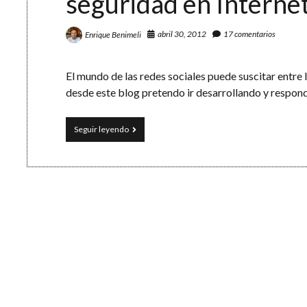
seguridad en Interne
abril 30, 2012
17 comentarios
Enrique Benimeli
El mundo de las redes sociales puede suscitar entre
desde este blog pretendo ir desarrollando y respon
20
Seguir leyendo
preguntas
sobre
redes
sociales
y
seguridad
en
Internet