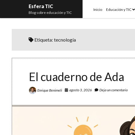
Esfera TIC
o
Inicio
Educación y TIC
Blog sobre educación y TIC
m
Etiqueta:
tecnología
El cuaderno de Ada
agosto 3, 2026
Deja un comentario
Enrique Benimeli