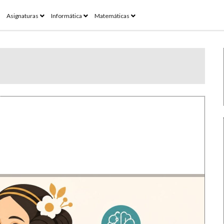
pen
open
open
open
Asignaturas
Informática
Matemáticas
enu
menu
menu
menu