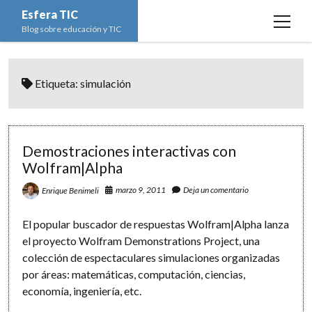
Esfera TIC
open
Blog sobre educación y TIC
menu
Inicio
Etiqueta:
simulación
Educación y TIC
open
menu
Asignaturas
Actualidad
open
menu
Escuela de padres
Informática
Ciencias Naturales
open
Demostraciones interactivas con
menu
Wolfram|Alpha
Espacios
Ed. Plástica y Visual
Matemáticas
Imagen digital
open
menu
marzo 9, 2011
Deja un comentario
Enrique Benimeli
Formación
Geografía e Historia
Ofimática
Estadística
open
twitter
facebook
instagram
youtube
menu
Innovación
Historia del Arte
Programación
Geometría
Bases de datos
El popular buscador de respuestas Wolfram|Alpha lanza
el proyecto Wolfram Demonstrations Project, una
Lectura
Lengua
Redes de ordenadores
Hoja de cálculo
colección de espectaculares simulaciones organizadas
Música
Redes sociales
por áreas: matemáticas, computación, ciencias,
economía, ingeniería, etc.
Sistemas Operativos