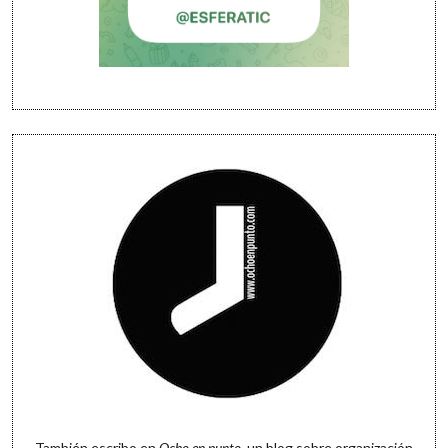
También escribo en
Ocho en punto
, un blog sobre organización