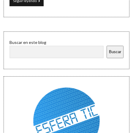
Mis
Seguir leyendo
favoritos
de
Esfera
TIC
Sidebar
Buscar en este blog
Buscar