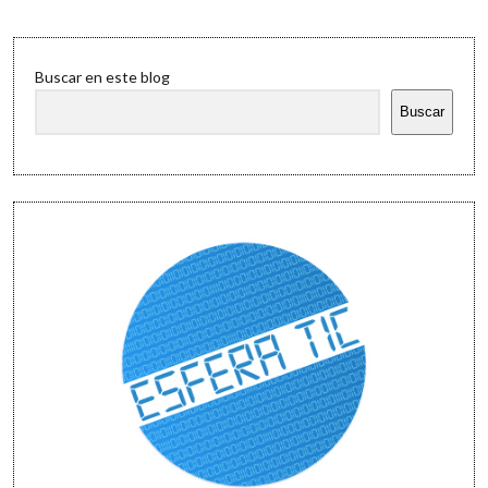
y
postgrados
2012/2013:
Sidebar
¿qué
Buscar en este blog
quieres
estudiar?
Buscar