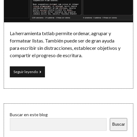
Software
La herramienta txtlab permite ordenar, agrupar y
formatear listas. También puede ser de gran ayuda
para escribir sin distracciones, establecer objetivos y
compartir el progreso de escritura.
Un
Seguir leyendo
laboratorio
de
texto
y
un
rincón
Sidebar
para
Buscar en este blog
escribir
Buscar