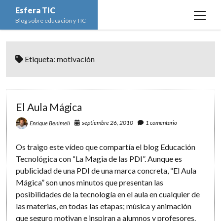
Esfera TIC
open
Blog sobre educación y TIC
menu
Inicio
Etiqueta:
motivación
Educación y TIC
open
menu
Asignaturas
Actualidad
open
menu
Escuela de padres
Informática
Ciencias Naturales
open
El Aula Mágica
menu
Espacios
Ed. Plástica y Visual
Matemáticas
Imagen digital
open
septiembre 26, 2010
1 comentario
Enrique Benimeli
menu
Formación
Geografía e Historia
Ofimática
Estadística
open
twitter
facebook
instagram
youtube
Os traigo este vídeo que compartía el blog Educación
menu
Innovación
Historia del Arte
Programación
Geometría
Bases de datos
Tecnológica con “La Magia de las PDI”. Aunque es
publicidad de una PDI de una marca concreta, “El Aula
Lectura
Lengua
Redes de ordenadores
Hoja de cálculo
Mágica” son unos minutos que presentan las
Música
Redes sociales
posibilidades de la tecnología en el aula en cualquier de
las materias, en todas las etapas; música y animación
Sistemas Operativos
que seguro motivan e inspiran a alumnos y profesores.