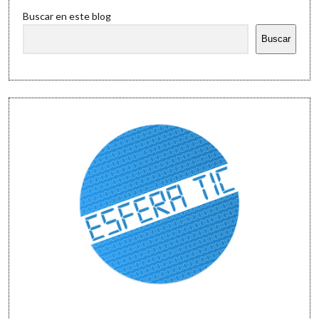
Sidebar
de
Buscar en este blog
Tecnologías
Educativas
Buscar