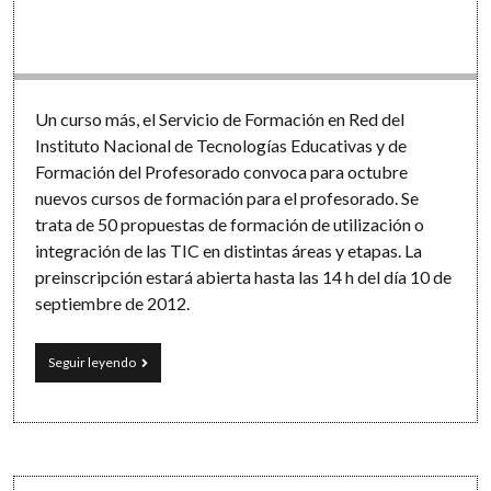
Software
Un curso más, el Servicio de Formación en Red del
Instituto Nacional de Tecnologías Educativas y de
Formación del Profesorado convoca para octubre
nuevos cursos de formación para el profesorado. Se
trata de 50 propuestas de formación de utilización o
integración de las TIC en distintas áreas y etapas. La
preinscripción estará abierta hasta las 14 h del día 10 de
septiembre de 2012.
50
Seguir leyendo
cursos
de
formación
online
del
Instituto