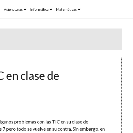
pen
open
open
open
Asignaturas
Informática
Matemáticas
enu
menu
menu
menu
 en clase de
algunos problemas con las TIC en su clase de
7 pero todo se vuelve en su contra. Sin embargo, en