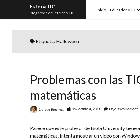
Esfera TIC
o
Inicio
Educación y TIC
Blog sobre educación y TIC
m
Etiqueta:
Halloween
Problemas con las TIC
matemáticas
noviembre 4, 2010
Deja un comentario
Enrique Benimeli
Parece que este profesor de Biola University tiene 
matemáticas. Intenta mostrar un vídeo con Windows 