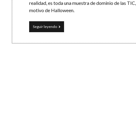
realidad, es toda una muestra de dominio de las TIC
motivo de Halloween.
Problemas
Seguir leyendo
con
las
TIC
en
clase
de
matemáticas