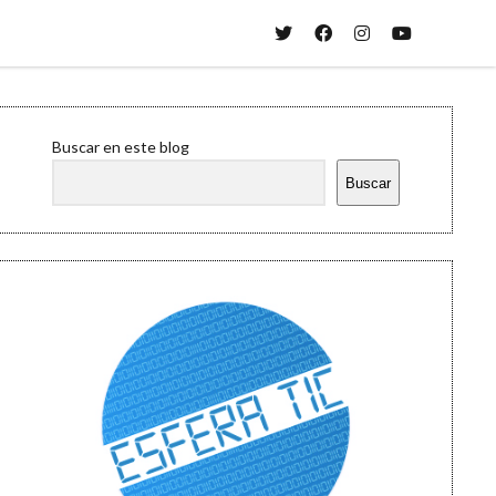
twitter
facebook
instagram
youtube
Sidebar
Buscar en este blog
Buscar