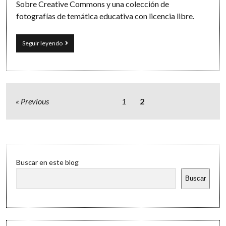
Sobre Creative Commons y una colección de
fotografías de temática educativa con licencia libre.
Fotografías
Seguir leyendo
Creative
Commons
de
temática
educativa
Paginación
Previous
1
2
de
entradas
Sidebar
Buscar en este blog
Buscar