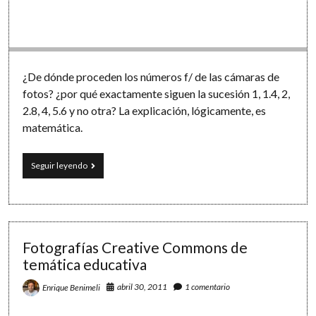
Software
¿De dónde proceden los números f/ de las cámaras de
fotos? ¿por qué exactamente siguen la sucesión 1, 1.4, 2,
2.8, 4, 5.6 y no otra? La explicación, lógicamente, es
matemática.
Fotografía
Seguir leyendo
y
matemáticas:
los
misteriosos
números
f
Fotografías Creative Commons de
temática educativa
abril 30, 2011
1 comentario
Enrique Benimeli