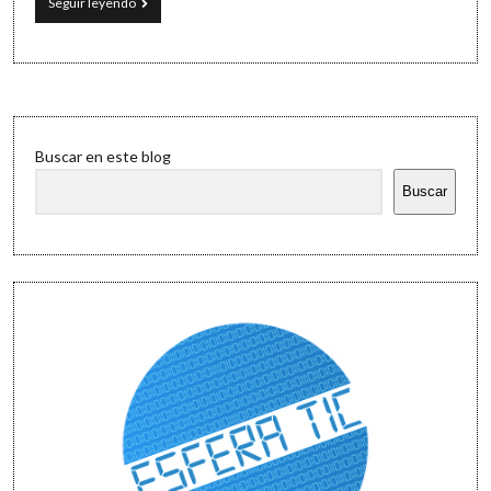
Mis
Seguir leyendo
favoritos
de
Esfera
TIC
Sidebar
Buscar en este blog
Buscar