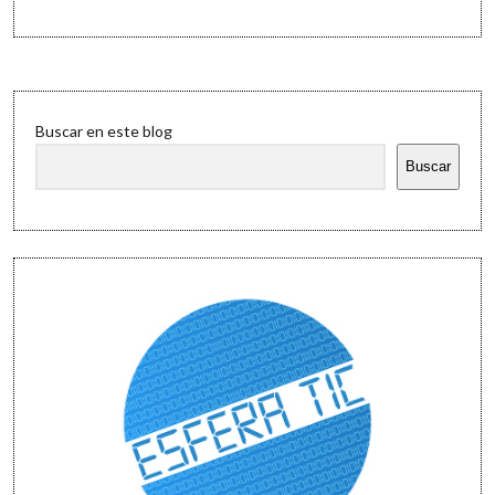
perspectiva:
¿es
España
más
grande
Sidebar
que
Buscar en este blog
Alemania?
Buscar