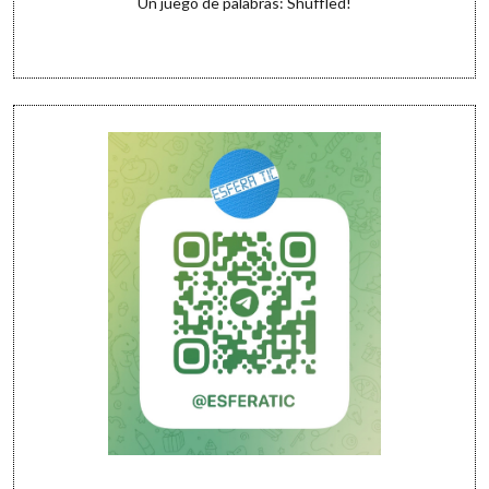
Un juego de palabras: Shuffled!