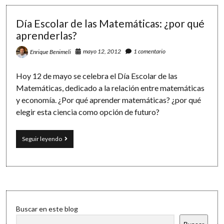
y
postgrados
2012/2013:
Día Escolar de las Matemáticas: ¿por qué
¿qué
aprenderlas?
quieres
estudiar?
mayo 12, 2012
1 comentario
Enrique Benimeli
Hoy 12 de mayo se celebra el Día Escolar de las
Matemáticas, dedicado a la relación entre matemáticas
y economía. ¿Por qué aprender matemáticas? ¿por qué
elegir esta ciencia como opción de futuro?
Día
Seguir leyendo
Escolar
de
las
Matemáticas:
¿por
qué
Sidebar
aprenderlas?
Buscar en este blog