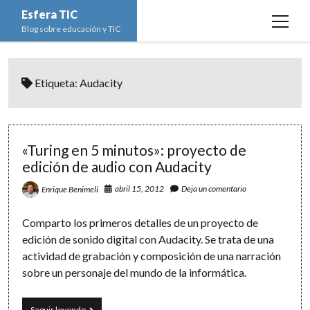
Esfera TIC
open
Blog sobre educación y TIC
menu
Inicio
Etiqueta:
Audacity
Educación y TIC
open
menu
Asignaturas
Actualidad
open
menu
Escuela de padres
Informática
Ciencias Naturales
open
«Turing en 5 minutos»: proyecto de
menu
edición de audio con Audacity
Espacios
Ed. Plástica y Visual
Matemáticas
Imagen digital
open
menu
abril 15, 2012
Deja un comentario
Enrique Benimeli
Formación
Geografía e Historia
Ofimática
Estadística
open
twitter
facebook
instagram
youtube
menu
Innovación
Historia del Arte
Programación
Geometría
Bases de datos
Comparto los primeros detalles de un proyecto de
edición de sonido digital con Audacity. Se trata de una
Lectura
Lengua
Redes de ordenadores
Hoja de cálculo
actividad de grabación y composición de una narración
Música
Redes sociales
sobre un personaje del mundo de la informática.
Sistemas Operativos
«Turing
Seguir leyendo