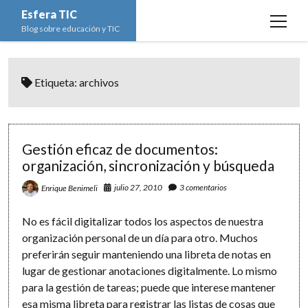
Esfera TIC
open
Blog sobre educación y TIC
menu
Inicio
Etiqueta:
archivos
Educación y TIC
open
menu
Asignaturas
Actualidad
open
menu
Escuela de padres
Informática
Ciencias Naturales
open
Gestión eficaz de documentos:
menu
organización, sincronización y búsqueda
Espacios
Ed. Plástica y Visual
Matemáticas
Imagen digital
open
menu
julio 27, 2010
3 comentarios
Enrique Benimeli
Formación
Geografía e Historia
Ofimática
Estadística
open
twitter
facebook
instagram
youtube
menu
Innovación
Historia del Arte
Programación
Geometría
Bases de datos
No es fácil digitalizar todos los aspectos de nuestra
organización personal de un día para otro. Muchos
Lectura
Lengua
Redes de ordenadores
Hoja de cálculo
preferirán seguir manteniendo una libreta de notas en
Música
Redes sociales
lugar de gestionar anotaciones digitalmente. Lo mismo
para la gestión de tareas; puede que interese mantener
Sistemas Operativos
esa misma libreta para registrar las listas de cosas que