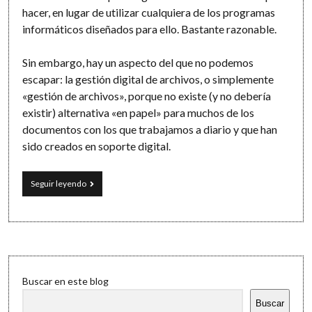
Software
hacer, en lugar de utilizar cualquiera de los programas
informáticos diseñados para ello. Bastante razonable.
Sin embargo, hay un aspecto del que no podemos
escapar: la gestión digital de archivos, o simplemente
«gestión de archivos», porque no existe (y no debería
existir) alternativa «en papel» para muchos de los
documentos con los que trabajamos a diario y que han
sido creados en soporte digital.
Gestión
Seguir leyendo
eficaz
de
documentos:
organización,
sincronización
y
Sidebar
búsqueda
Buscar en este blog
Buscar