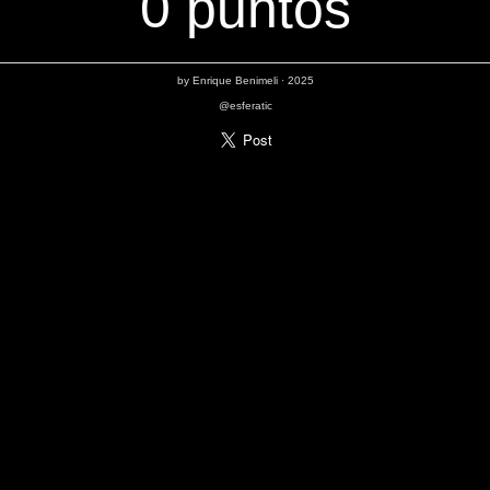
0 puntos
by
Enrique Benimeli
· 2025
@esferatic