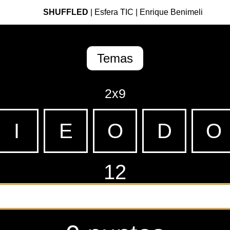
SHUFFLED
|
Esfera TIC
|
Enrique Benimeli
Temas
2x9
I
E
O
D
O
12