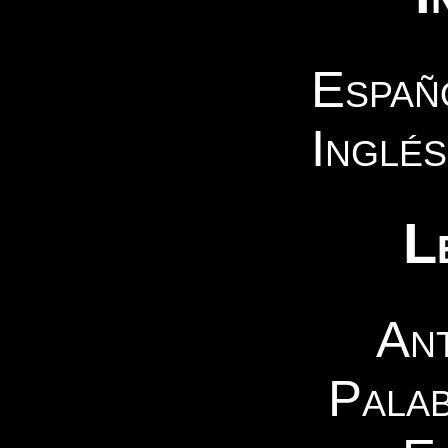
Españo
Inglés
L
An
Palab